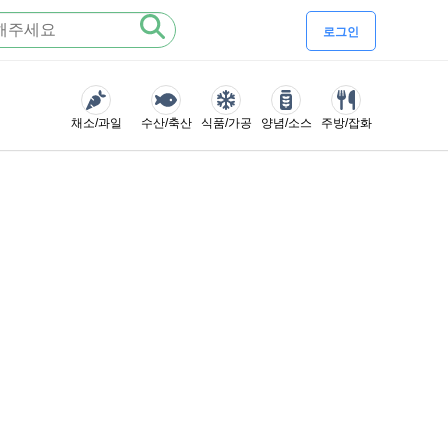
로그인
채소/과일
수산/축산
식품/가공
양념/소스
주방/잡화