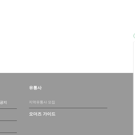
유통사
지역유통사 모집
 공지
오더즈 가이드