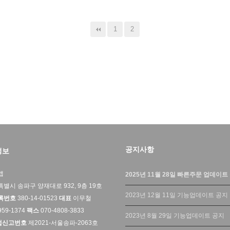
1
2
공지사항
정보
앱
2025년 11월 28일 빠른주문 업데이트
별시 송파구 양재대로 932, 9층 19호
2023년 12월 11일 기능업데이트 공지
록번호
380-14-01523
대표
이무철
959-1374
팩스
070-4808-3833
2023년 8월 29일 기능업데이트 공지
업신고번호
제2021-서울송파-2063호