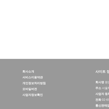
처음
사이트 
회사소개
서비스이용약관
회사명
원
개인정보처리방침
주소
서울특
모바일버전
사업자 등
사업자정보확인
전화
02-6
통신판매