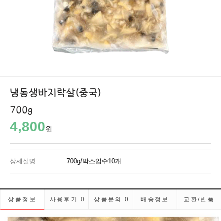
냉동생바지락살(중국)
700g
4,800
원
상세설명
700g/박스입수10개
상품정보
사용후기
0
상품문의
0
배송정보
교환/반품