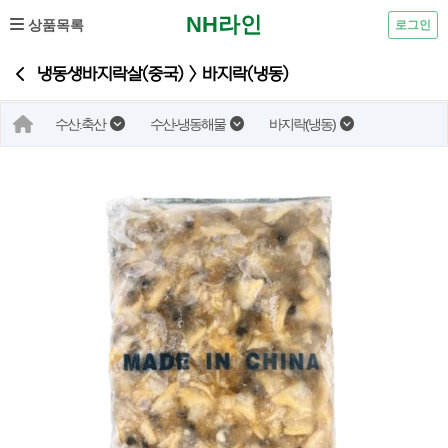
NH라인
상품목록
로그인
냉동생바지락살(중국) > 바지락(냉동)
수산.축산
수산-냉동해물
바지락(냉동)