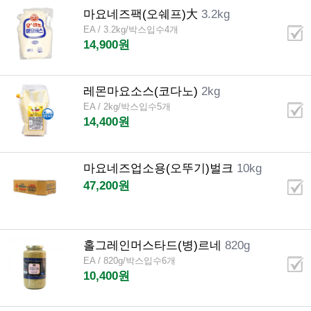
마요네즈팩(오쉐프)大
3.2kg
EA / 3.2kg/박스입수4개
14,900원
레몬마요소스(코다노)
2kg
EA / 2kg/박스입수5개
14,400원
마요네즈업소용(오뚜기)벌크
10kg
47,200원
홀그레인머스타드(병)르네
820g
EA / 820g/박스입수6개
10,400원