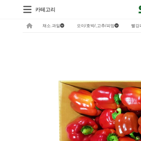
카테고리
채소.과일
오이/호박/,고추/피망
빨강