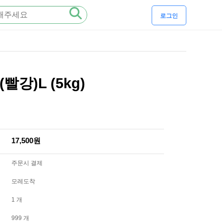
로그인
강)L (5kg)
17,500원
주문시 결제
모레도착
1 개
999 개