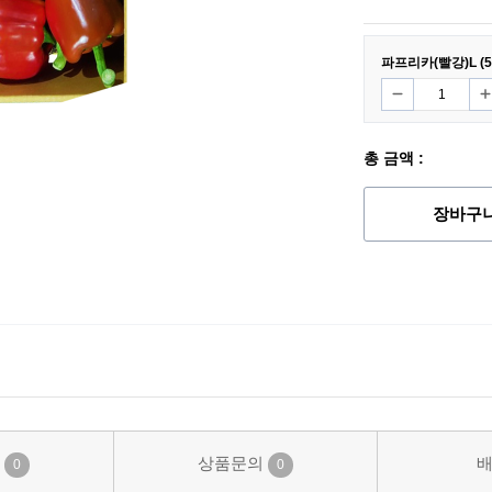
파프리카(빨강)L (5
총 금액 :
장바구
기
상품문의
0
0