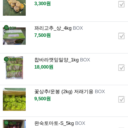
3,300원
꽈리고추_상_4kg
BOX
7,500원
찹바라깻잎밀양_1kg
BOX
18,000원
꽃상추/운봉 (2kg) 저래기용
BOX
9,500원
완숙토마토-S_5kg
BOX