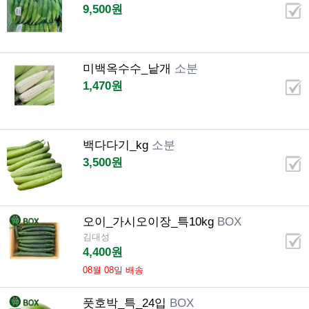
9,500원
미백옥수수_낱개
소분
1,470원
백다다기_kg
소분
3,500원
오이_가시오이장_특10kg
BOX
김대성
4,400원
08월 08일 배송
풋호박_특_24입
BOX