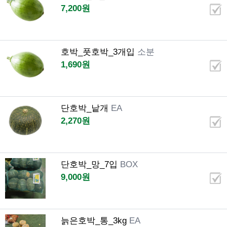
7,200원
호박_풋호박_3개입
소분
1,690원
단호박_낱개
EA
2,270원
단호박_망_7입
BOX
9,000원
늙은호박_통_3kg
EA