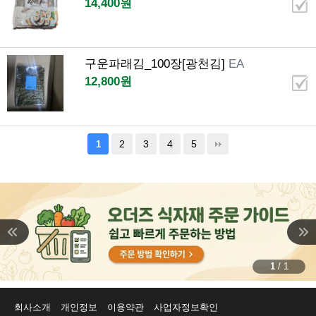
14,400원
구운파래김_100장[광천김]
EA
12,800원
2
3
4
5
1
1
/
1
회사소개
개인정보
이용약관
사업자정보확인