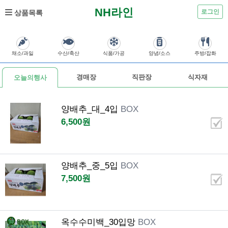
NH라인
로그인
상품목록
채소/과일
수산/축산
식품/가공
양념/소스
주방/잡화
경매장
직판장
식자재
오늘의행사
양배추_대_4입
BOX
6,500원
양배추_중_5입
BOX
7,500원
옥수수미백_30입망
BOX