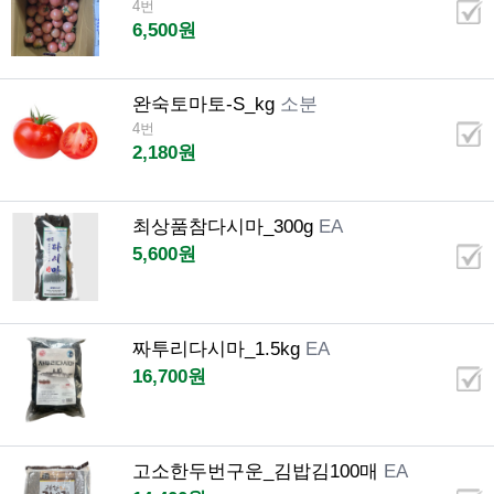
4번
6,500원
완숙토마토-S_kg
소분
4번
2,180원
최상품참다시마_300g
EA
5,600원
짜투리다시마_1.5kg
EA
16,700원
고소한두번구운_김밥김100매
EA