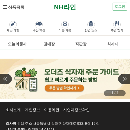
NH라인
로그인
상품목록
채소/과일
수산/축산
식품/가공
양념/소스
주방/잡화
오늘의행사
경매장
직판장
식자재
1
/
1
회사소개
개인정보
이용약관
사업자정보확인
회사명
원앱
주소
서울특별시 송파구 양재대로 932, 9층 19호
사업자 등록번호
380-14-01523