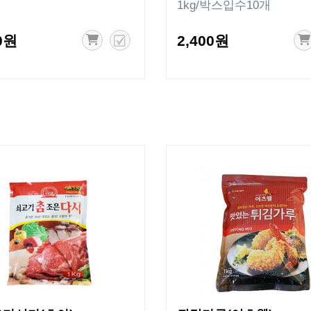
1kg/박스입수10개
0원
2,400원