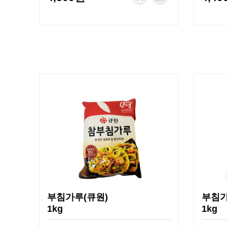
부침가루(큐원)
부침가
1kg
1kg