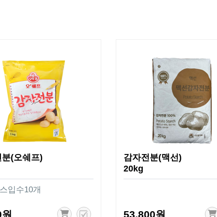
분(오쉐프)
감자전분(맥선)
20kg
박스입수10개
0원
53,800원