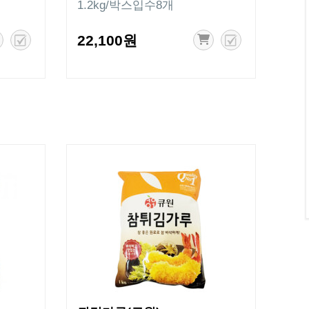
1.2kg/박스입수8개
22,100원