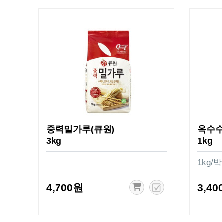
중력밀가루(큐원)
옥수수
3kg
1kg
1kg/
4,700원
3,40