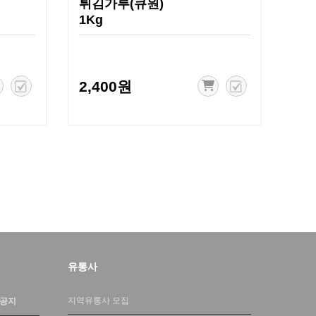
튀김가루(큐원)
1Kg
2,400원
유통사
지역유통사 모집
 공지