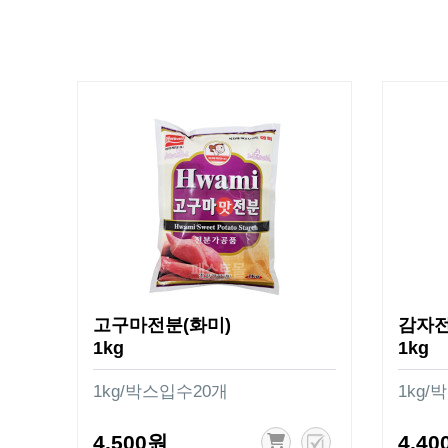
고구마전분(화미)
감자전
1kg
1kg
1kg/박스입수20개
1kg/
4,500원
4,40