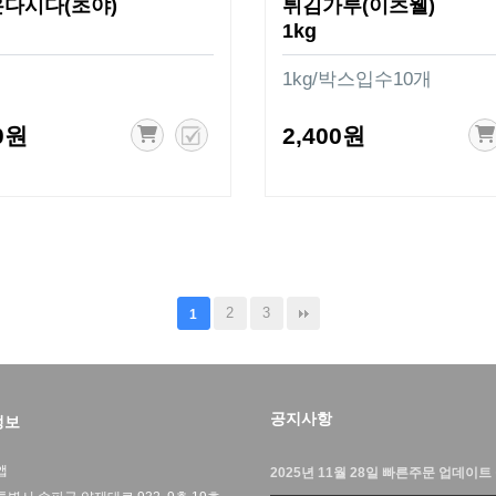
다시다(초야)
튀김가루(이츠웰)
1kg
1kg/박스입수10개
0원
2,400원
2
3
1
공지사항
정보
앱
2025년 11월 28일 빠른주문 업데이트