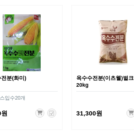
전분(화미)
옥수수전분(이츠웰)벌크
20kg
박스입수20개
0원
31,300원