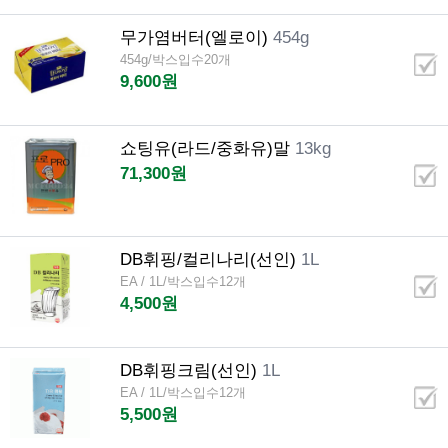
무가염버터(엘로이)
454g
454g/박스입수20개
9,600원
쇼팅유(라드/중화유)말
13kg
71,300원
DB휘핑/컬리나리(선인)
1L
EA / 1L/박스입수12개
4,500원
DB휘핑크림(선인)
1L
EA / 1L/박스입수12개
5,500원