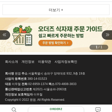
더보기 +
1
/
1
회사소개
개인정보
이용약관
사업자정보확인
회사명
원앱
주소
서울특별시 송파구 양재대로 932, 9층 19호
사업자 등록번호
380-14-01523
대표
이무철
전화
02-6959-1374
팩스
070-4808-3833
통신판매업신고번호
제2021-서울송파-2063호
개인정보 보호책임자
이무철
Copyright © 2022 원앱. All Rights Reserved.
ORDERZ
PC 버전