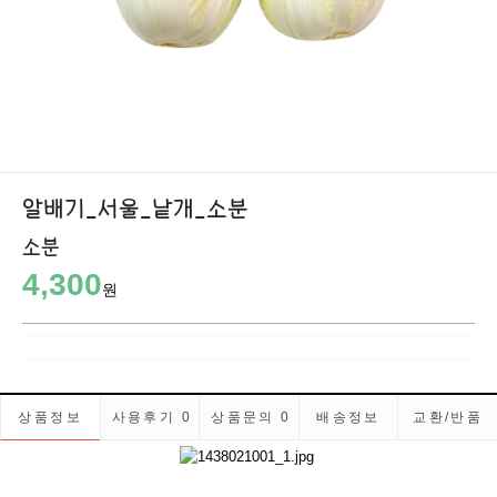
알배기_서울_낱개_소분
소분
4,300
원
상품정보
사용후기
0
상품문의
0
배송정보
교환/반품