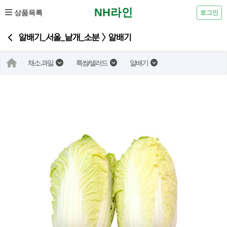
NH라인
상품목록
로그인
알배기_서울_낱개_소분 > 알배기
채소.과일
특쌈/샐러드
알배기