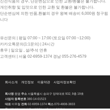
신선식품의 경우, 단순변심으로 인한 교환/환불은 불가합니다.
개인취향 및 입맛으로 인한 교환 및 환불은 불가합니다.
단순변심에 의한 반품,환불의 경우 왕복 배송비 6,000원 청구됩
니다
유선문의 | 평일 07:00 ~ 17:00 (토요일 07:00 ~12:00)
카카오톡문의(1:1문의) | 24시간
휴무 | 일요일 , 설/추석 연휴
고객센터 | 서울 02-6959-1374 경남 055-276-4579
회사소개
개인정보
이용약관
사업자정보확인
회사명
원앱
주소
서울특별시 송파구 양재대로 932, 9층 19호
사업자 등록번호
380-14-01523
대표
이무철
전화
02-6959-1374
팩스
070-4808-3833
통신판매업신고번호
제2021-서울송파-2063호