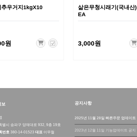
추우거지1kgX10
삶은무청시래기(국내산)(
EA
00원
3,000원
공지사항
정보
앱
2025년 11월 28일 빠른주문 업데이트
별시 송파구 양재대로 932, 9층 19호
2023년 12월 11일 기능업데이트 공지
록번호
380-14-01523
대표
이무철