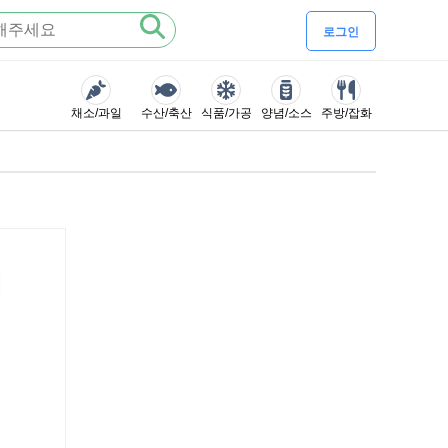
로그인
채소/과일
수산/축산
식품/가공
양념/소스
주방/잡화