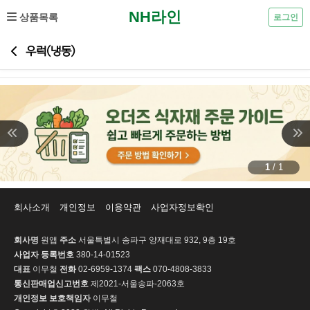
NH라인
상품목록
로그인
우럭(냉동)
1
/
1
회사소개
개인정보
이용약관
사업자정보확인
회사명
원앱
주소
서울특별시 송파구 양재대로 932, 9층 19호
사업자 등록번호
380-14-01523
대표
이무철
전화
02-6959-1374
팩스
070-4808-3833
통신판매업신고번호
제2021-서울송파-2063호
개인정보 보호책임자
이무철