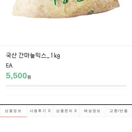
국산 간마늘믹스_1kg
EA
5,500
원
상품정보
사용후기
0
상품문의
0
배송정보
교환/반품