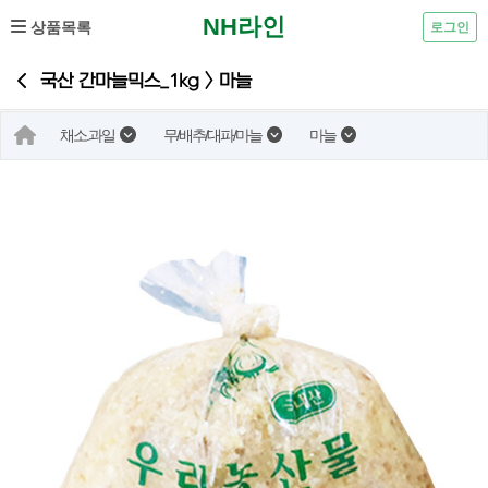
NH라인
상품목록
로그인
국산 간마늘믹스_1kg > 마늘
채소.과일
무/배추/대파/마늘
마늘