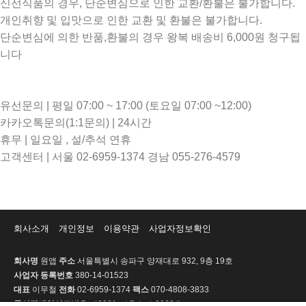
신선식품의 경우, 단순변심으로 인한 교환/환불은 불가합니다.
개인취향 및 입맛으로 인한 교환 및 환불은 불가합니다.
단순변심에 의한 반품,환불의 경우 왕복 배송비 6,000원 청구됩
니다
유선문의 | 평일 07:00 ~ 17:00 (토요일 07:00 ~12:00)
카카오톡문의(1:1문의) | 24시간
휴무 | 일요일 , 설/추석 연휴
고객센터 | 서울 02-6959-1374 경남 055-276-4579
회사소개
개인정보
이용약관
사업자정보확인
회사명
원앱
주소
서울특별시 송파구 양재대로 932, 9층 19호
사업자 등록번호
380-14-01523
대표
이무철
전화
02-6959-1374
팩스
070-4808-3833
통신판매업신고번호
제2021-서울송파-2063호