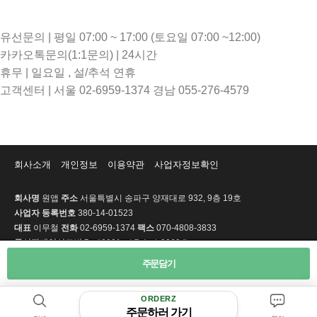
유선문의 | 평일 07:00 ~ 17:00 (토요일 07:00 ~12:00)
카카오톡문의(1:1문의) | 24시간
휴무 | 일요일 , 설/추석 연휴
고객센터 | 서울 02-6959-1374 경남 055-276-4579
회사소개
개인정보
이용약관
사업자정보확인
회사명
원앱
주소
서울특별시 송파구 양재대로 932, 9층 19호
사업자 등록번호
380-14-01523
대표
이무철
전화
02-6959-1374
팩스
070-4808-3833
통신판매업신고번호
제2021-서울송파-2063호
개인정보 보호책임자
이무철
주문담기
Copyright © 2022 원앱. All Rights Reserved.
ORDERZ
PC 버전
주문하러 가기