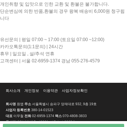
개인취향 및 입맛으로 인한 교환 및 환불은 불가합니다.
단순변심에 의한 반품,환불의 경우 왕복 배송비 6,000원 청구됩
니다
유선문의 | 평일 07:00 ~ 17:00 (토요일 07:00 ~12:00)
카카오톡문의(1:1문의) | 24시간
휴무 | 일요일 , 설/추석 연휴
고객센터 | 서울 02-6959-1374 경남 055-276-4579
회사소개
개인정보
이용약관
사업자정보확인
회사명
원앱
주소
서울특별시 송파구 양재대로 932, 9층 19호
사업자 등록번호
380-14-01523
대표
이무철
전화
02-6959-1374
팩스
070-4808-3833
통신판매업신고번호
제2021-서울송파-2063호