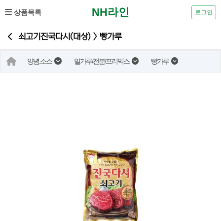
NH라인
상품목록
로그인
쇠고기진국다시(대상) > 빵가루
양념.소스
밀가루/전분/프리믹스
빵가루