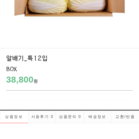
알배기_특12입
BOX
38,800
원
상품정보
사용후기
0
상품문의
0
배송정보
교환/반품