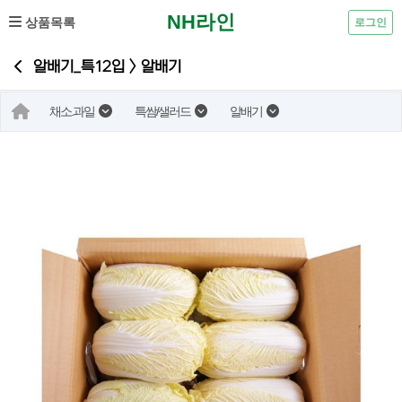
NH라인
상품목록
로그인
알배기_특12입 > 알배기
채소.과일
특쌈/샐러드
알배기