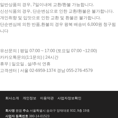
일반상품의 경우, 7일이내에 교환/환불 가능합니다.
신선식품의 경우, 단순변심으로 인한 교환/환불은 불가합니다.
개인취향 및 입맛으로 인한 교환 및 환불은 불가합니다.
단순변심에 의한 반품,환불의 경우 왕복 배송비 6,000원 청구됩
니다
유선문의 | 평일 07:00 ~ 17:00 (토요일 07:00 ~12:00)
카카오톡문의(1:1문의) | 24시간
휴무 | 일요일 , 설/추석 연휴
고객센터 | 서울 02-6959-1374 경남 055-276-4579
회사소개
개인정보
이용약관
사업자정보확인
회사명
원앱
주소
서울특별시 송파구 양재대로 932, 9층 19호
사업자 등록번호
380-14-01523